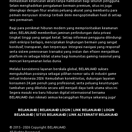
memastikan kelancaran akses tanpa hambatan bagi seluruh pengguna.
Selain menghadirkan pengalaman bermain premium, situs ini juga
dilengkapi dengan fitur analisis peluang akurat yang membantu para
pemain menyusun strategi terbaik demi mengoptimalkan hasil di setiap
sesi permainan.
Bagi para penikmat hiburan modern yang memprioritaskan keamanan
siber,
BELANJA4D
memberikan jaminan perlindungan data privasi
tingkat tinggi yang sangat ketat. Setiap informasi pengguna dilindungi
oleh enkripsi berlapis, menciptakan lingkungan bermain yang sangat
kondusif, transparan, dan terpercaya. Integrasi navigasi yang responsif
serta sistem pemrosesan transaksi yang instan dan efisien menjadikan
platform ini sebagai kiblat utama bagi komunitas gaming nasional yang
mencari kenyamanan kelas dunia.
Melalui konsistensi layanan berskala global,
BELANJA4D
sukses
mengukuhkan posisinya sebagai pilihan nomor satu di industri game
virtual Indonesia 2026. Kemudahan konektivitas, dukungan layanan
konsumen 24 jam penuh yang profesional, serta peluang keuntungan
tambahan yang dikelola secara adil menjadi daya tarik utama situs ini.
Segera masuki era baru hiburan digital internasional bersama
BELANJA4D dan nikmati semua kecanggihan fiturnya sekarang juga!
BELANJA4D
|
BELANJA4D LOGIN
|
LINK BELANJA4D
|
LOGIN
BELANJA4D
|
SITUS BELANJA4D
|
LINK ALTERNATIF BELANJA4D
© 2015 - 2026 Copyright BELANJA4D.