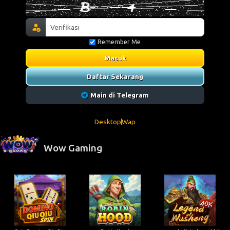
Remember Me
Masuk
Daftar Sekarang
Main di Telegram
Desktop
Wap
Wow Gaming