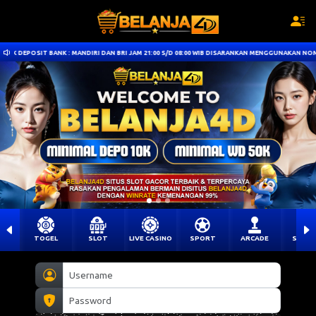
 DEPOSIT BANK : MANDIRI DAN BRI JAM 21:00 S/D 08:00 WIB DISARANKAN MENGGUNAKAN NOMINAL
TOGEL
SLOT
LIVE CASINO
SPORT
ARCADE
SABU