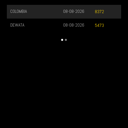
COLOMBIA
08-08-2026
8372
DEWATA
08-08-2026
5473