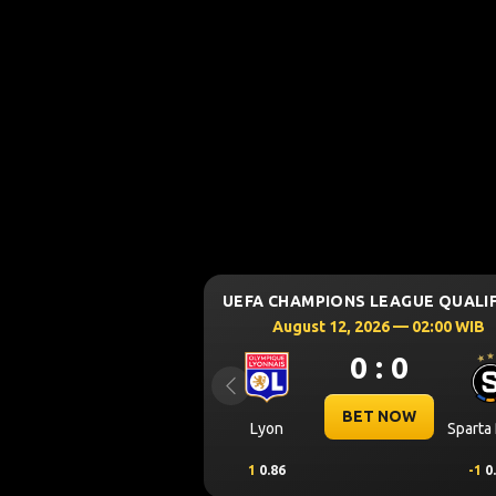
9220
6/8/2026
HAMPIONS LEAGUE QUALIFIERS
E-FOOTBALL F24 ELITE CL
gust 11, 2026 — 22:59 WIB
August 7, 2026 — 09:
0 : 0
1 : 0
Previous
BET NOW
BET NOW
Union Saint-
imt
e-RB Leipzig
Gilloise
2
-0.75
1.00
0.75
0.50