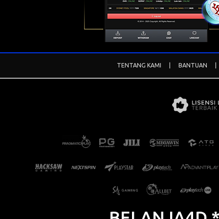
TENTANG KAMI
|
BANTUAN
|