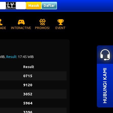
INAL UNIK. UNTUK PROSES CEPAT !!!
INFO PENTING !!! UNTUK 
Masuk
Daftar
ADE
INTERACTIVE
PROMOSI
EVENT
WIB
, Result:
17:45 WIB
Result
0715
9120
3052
5964
3396