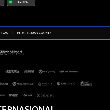
Axiata
RIVASI
|
PERSETUJUAN COOKIES