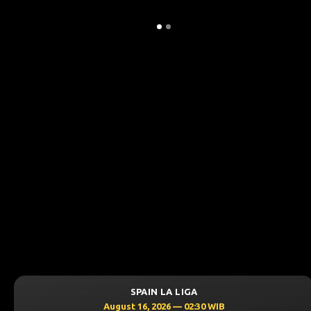
SPAIN LA LIGA
August 16, 2026 — 02:30 WIB
Aug