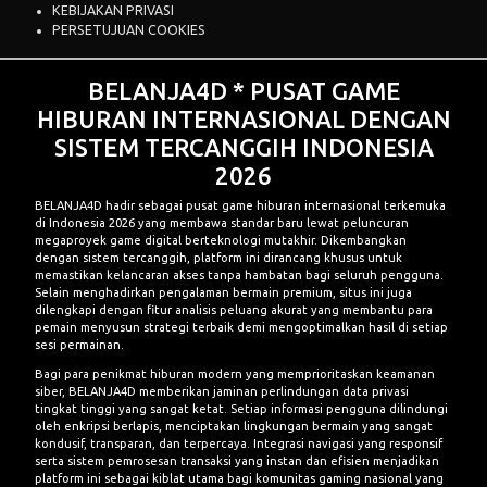
KEBIJAKAN PRIVASI
PERSETUJUAN COOKIES
BELANJA4D * PUSAT GAME
HIBURAN INTERNASIONAL DENGAN
SISTEM TERCANGGIH INDONESIA
2026
BELANJA4D
hadir sebagai pusat game hiburan internasional terkemuka
di Indonesia 2026 yang membawa standar baru lewat peluncuran
megaproyek game digital berteknologi mutakhir. Dikembangkan
dengan sistem tercanggih, platform ini dirancang khusus untuk
memastikan kelancaran akses tanpa hambatan bagi seluruh pengguna.
Selain menghadirkan pengalaman bermain premium, situs ini juga
dilengkapi dengan fitur analisis peluang akurat yang membantu para
pemain menyusun strategi terbaik demi mengoptimalkan hasil di setiap
sesi permainan.
Bagi para penikmat hiburan modern yang memprioritaskan keamanan
siber,
BELANJA4D
memberikan jaminan perlindungan data privasi
tingkat tinggi yang sangat ketat. Setiap informasi pengguna dilindungi
oleh enkripsi berlapis, menciptakan lingkungan bermain yang sangat
kondusif, transparan, dan terpercaya. Integrasi navigasi yang responsif
serta sistem pemrosesan transaksi yang instan dan efisien menjadikan
platform ini sebagai kiblat utama bagi komunitas gaming nasional yang