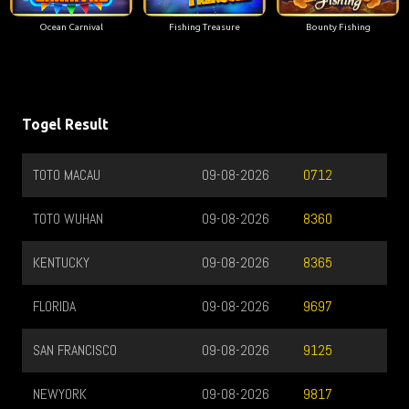
Ocean Carnival
Fishing Treasure
Bounty Fishing
Togel Result
TOTO MACAU
09-08-2026
0712
TOTO WUHAN
09-08-2026
8360
KENTUCKY
09-08-2026
8365
FLORIDA
09-08-2026
9697
SAN FRANCISCO
09-08-2026
9125
NEWYORK
09-08-2026
9817