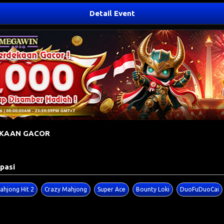
Detail Event
EKAAN GACOR
pasi
ahjong Hit 2
Crazy Mahjong
Super Ace
Bounty Loki
DuoFuDuoCai