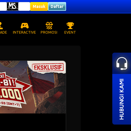
. UNTUK PROSES CEPAT !!!
INFO PENTING !!! UNTUK DEPOSIT B
Masuk
Daftar
ADE
INTERACTIVE
PROMOSI
EVENT