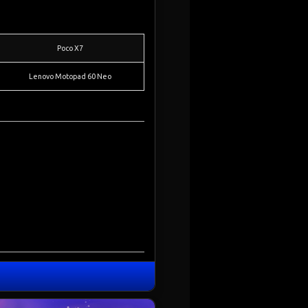
Poco X7
Lenovo Motopad 60 Neo