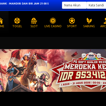
I DAN BRI JAM 21:00 S/D 08:00 WIB DISARANKAN MENGGUNAKAN NOMINAL UNIK
ME
TOGEL
SLOT
LIVE CASINO
SPORT
SABUNG
ARC