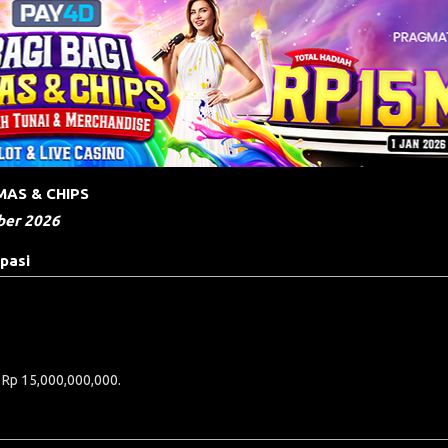
MAS & CHIPS
ber 2026
pasi
i Rp 15,000,000,000.