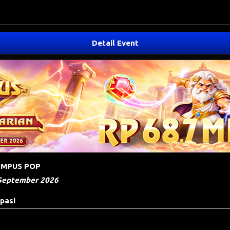
Detail Event
YMPUS POP
 September 2026
pasi