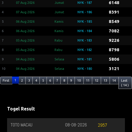
6148
3
07 Aug 2026
Jumat
NYK - 187
8391
4
07 Aug 2026
Jumat
NYK - 186
8549
5
06 Aug 2026
Kamis
NYK - 185
7082
6
06 Aug 2026
Kamis
NYK - 184
9226
7
05 Aug 2026
Rabu
NYK - 183
8798
8
05 Aug 2026
Rabu
NYK - 182
5806
9
04 Aug 2026
Selasa
NYK - 181
3121
10
04 Aug 2026
Selasa
NYK - 180
1
First
2
3
4
5
6
7
8
9
10
11
12
13
14
Last
( 14 )
Togel Result
TOTO MACAU
08-08-2026
2957