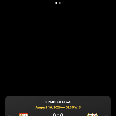
SPAIN LA LIGA
August 16, 2026 — 02:30 WIB
Augu
0 : 0