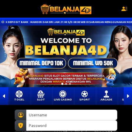
UK DEPOSIT BANK : MANDIRI DAN BRI JAM 21:00 S/D 08:00 WIB DISARANKAN MENGGUNAKAN NOMINA
TOGEL
SLOT
LIVE CASINO
SPORT
ARCADE
SABU