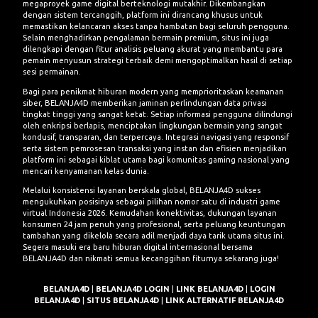
megaproyek game digital berteknologi mutakhir. Dikembangkan
dengan sistem tercanggih, platform ini dirancang khusus untuk
memastikan kelancaran akses tanpa hambatan bagi seluruh pengguna.
Selain menghadirkan pengalaman bermain premium, situs ini juga
dilengkapi dengan fitur analisis peluang akurat yang membantu para
pemain menyusun strategi terbaik demi mengoptimalkan hasil di setiap
sesi permainan.
Bagi para penikmat hiburan modern yang memprioritaskan keamanan
siber,
BELANJA4D
memberikan jaminan perlindungan data privasi
tingkat tinggi yang sangat ketat. Setiap informasi pengguna dilindungi
oleh enkripsi berlapis, menciptakan lingkungan bermain yang sangat
kondusif, transparan, dan terpercaya. Integrasi navigasi yang responsif
serta sistem pemrosesan transaksi yang instan dan efisien menjadikan
platform ini sebagai kiblat utama bagi komunitas gaming nasional yang
mencari kenyamanan kelas dunia.
Melalui konsistensi layanan berskala global,
BELANJA4D
sukses
mengukuhkan posisinya sebagai pilihan nomor satu di industri game
virtual Indonesia 2026. Kemudahan konektivitas, dukungan layanan
konsumen 24 jam penuh yang profesional, serta peluang keuntungan
tambahan yang dikelola secara adil menjadi daya tarik utama situs ini.
Segera masuki era baru hiburan digital internasional bersama
BELANJA4D dan nikmati semua kecanggihan fiturnya sekarang juga!
BELANJA4D
|
BELANJA4D LOGIN
|
LINK BELANJA4D
|
LOGIN
BELANJA4D
|
SITUS BELANJA4D
|
LINK ALTERNATIF BELANJA4D