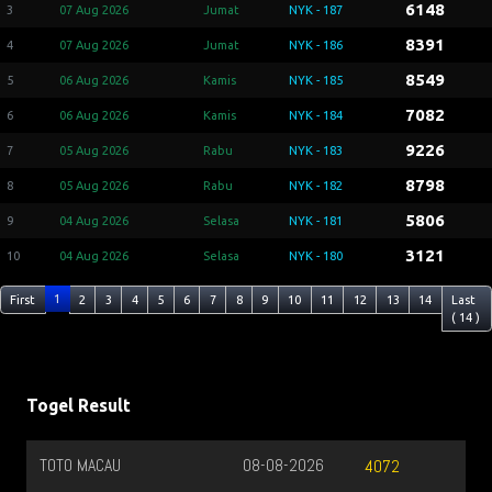
6148
3
07 Aug 2026
Jumat
NYK - 187
8391
4
07 Aug 2026
Jumat
NYK - 186
8549
5
06 Aug 2026
Kamis
NYK - 185
7082
6
06 Aug 2026
Kamis
NYK - 184
9226
7
05 Aug 2026
Rabu
NYK - 183
8798
8
05 Aug 2026
Rabu
NYK - 182
5806
9
04 Aug 2026
Selasa
NYK - 181
3121
10
04 Aug 2026
Selasa
NYK - 180
1
First
2
3
4
5
6
7
8
9
10
11
12
13
14
Last
( 14 )
Togel Result
TOTO MACAU
08-08-2026
4072