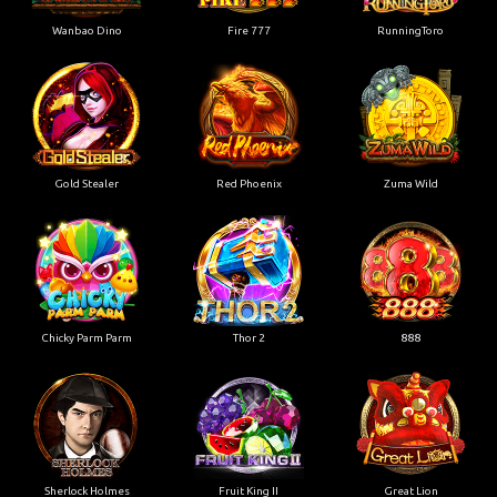
Wanbao Dino
Fire 777
RunningToro
Gold Stealer
Red Phoenix
Zuma Wild
Chicky Parm Parm
Thor 2
888
Sherlock Holmes
Fruit King II
Great Lion