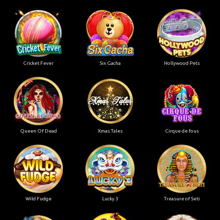
Cricket Fever
Six Gacha
Hollywood Pets
Queen Of Dead
Xmas Tales
Cirque de fous
Wild Fudge
Lucky 3
Treasure of Seti