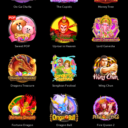
Oo Ga Cha Ka
The Cupids
Money Tree
Sweet POP
Uproar in Heaven
Lord Ganesha
Dragons Treasure
Songkran Festival
Wing Chun
Fortune Dragon
Dragon Ball
Fire Queen 2