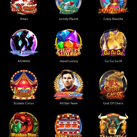
Xmas
Lonely Planet
Crazy Nuozha
All Wilds
Jewel Luxury
Gu Gu Gu M
Ecstatic Circus
All Star Team
God Of Chess