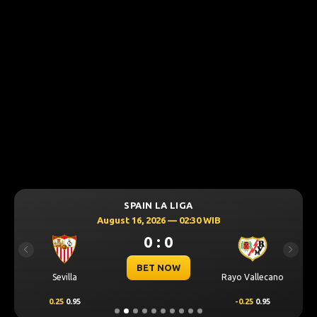
SPAIN LA LIGA
August 16, 2026 — 02:30 WIB
0 : 0
Previous
Next
BET NOW
Sevilla
Rayo Vallecano
0.25
0.95
-0.25
0.95