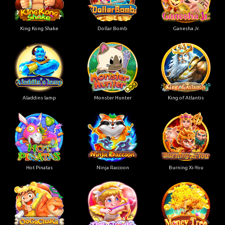
King Kong Shake
Dollar Bomb
Ganesha Jr.
Aladdins lamp
Monster Hunter
King of Atlantis
Hot Pinatas
Ninja Raccoon
Burning Xi-You