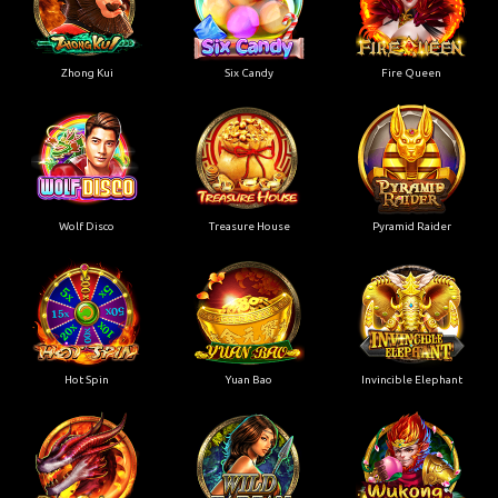
Zhong Kui
Six Candy
Fire Queen
Wolf Disco
Treasure House
Pyramid Raider
Hot Spin
Yuan Bao
Invincible Elephant