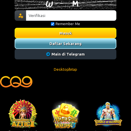
Remember Me
Masuk
Daftar Sekarang
Main di Telegram
Desktop
Wap