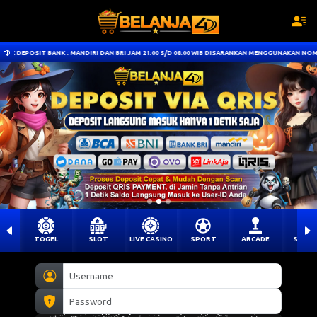
MANDIRI DAN BRI JAM 21:00 S/D 08:00 WIB DISARANKAN MENGGUNAKAN NOMINAL UNIK. UNTUK PROS
TOGEL
SLOT
LIVE CASINO
SPORT
ARCADE
SABU