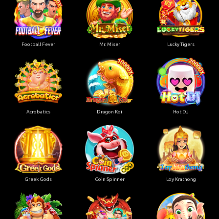
Football Fever
Mr. Miser
Lucky Tigers
Acrobatics
Dragon Koi
Hot DJ
Greek Gods
Coin Spinner
Loy Krathong