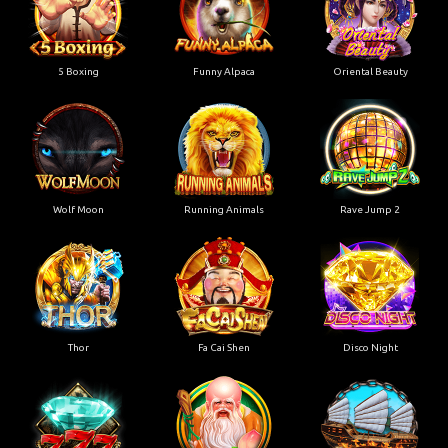
5 Boxing
Funny Alpaca
Oriental Beauty
Wolf Moon
Running Animals
Rave Jump 2
Thor
Fa Cai Shen
Disco Night