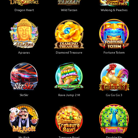
Dragon Heart
Wild Tarzan
Wukong & Peaches
Apsaras
Diamond Treasure
Fortune Totem
SkrSkr
Rave Jump 2 M
Gu Gu Gu 3
Mr. Rich
Treasure Bowl
Double Fly