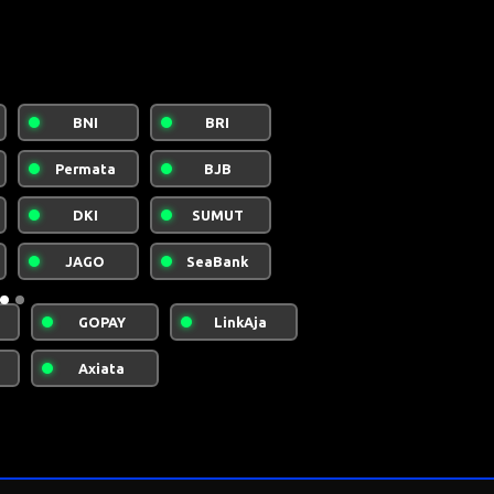
BNI
BRI
Permata
BJB
DKI
SUMUT
JAGO
SeaBank
GOPAY
LinkAja
Axiata