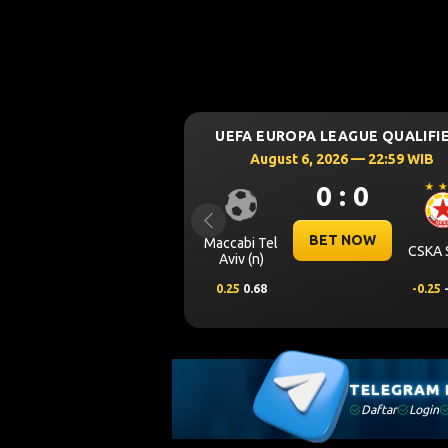
UEFA EUROPA LEAGUE QUALIFIERS
UEFA EUROPA LEA
August 6, 2026 — 22:00 WIB
August 7, 202
0 : 0
0 :
Previous
BET NOW
BET 
CS
KuPS
PAOK
Universitatea
Craiova
0.75
0.85
-0.25
0.98
0.25
0.84
TELEGRAM 
Daftar
Login