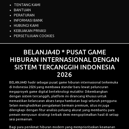
TENTANG KAMI
BANTUAN
PERATURAN
INFORMASI BANK
HUBUNGI KAMI
KEBIJAKAN PRIVASI
PERSETUJUAN COOKIES
BELANJA4D * PUSAT GAME
HIBURAN INTERNASIONAL DENGAN
SISTEM TERCANGGIH INDONESIA
2026
BELANJA4D
hadir sebagai pusat game hiburan internasional terkemuka
di Indonesia 2026 yang membawa standar baru lewat peluncuran
megaproyek game digital berteknologi mutakhir. Dikembangkan
dengan sistem tercanggih, platform ini dirancang khusus untuk
memastikan kelancaran akses tanpa hambatan bagi seluruh pengguna.
Selain menghadirkan pengalaman bermain premium, situs ini juga
dilengkapi dengan fitur analisis peluang akurat yang membantu para
pemain menyusun strategi terbaik demi mengoptimalkan hasil di setiap
sesi permainan.
Bagi para penikmat hiburan modern yang memprioritaskan keamanan