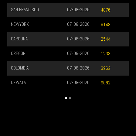
SAN FRANCISCO
07-08-2026
M
4876
NEWYORK
07-08-2026
P
6148
CAROLINA
07-08-2026
H
2544
OREGON
07-08-2026
1233
COLOMBIA
07-08-2026
3962
DEWATA
07-08-2026
9082