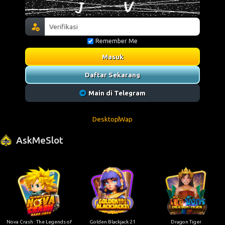
Remember Me
Masuk
Daftar Sekarang
Main di Telegram
Desktop
Wap
AskMeSlot
Nova Crash : The Legends of
Golden Blackjack 21
Dragon Tiger