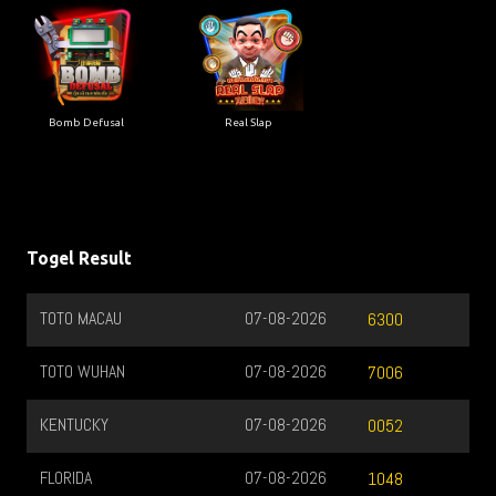
Bomb Defusal
Real Slap
Togel Result
TOTO MACAU
07-08-2026
H
6300
TOTO WUHAN
07-08-2026
S
7006
KENTUCKY
07-08-2026
G
0052
FLORIDA
07-08-2026
S
1048