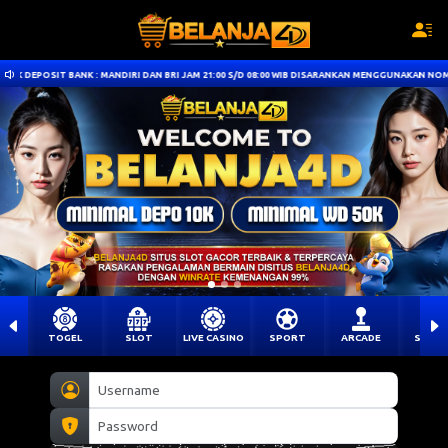
 DEPOSIT BANK : MANDIRI DAN BRI JAM 21:00 S/D 08:00 WIB DISARANKAN MENGGUNAKAN NOMINAL 
TOGEL
SLOT
LIVE CASINO
SPORT
ARCADE
SABU