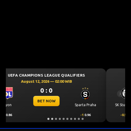
UEFA CHAMPIONS LEAGUE QUALIFIERS
August 12, 2026 — 01:30 WIB
0 : 0
Previous
Next
BET NOW
a
SK Sturm Graz
Fenerbahce
-0.5
0.95
0.5
0.87