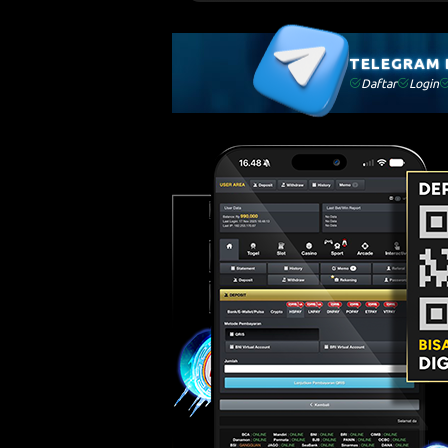
TELEGRAM 
Daftar
Login