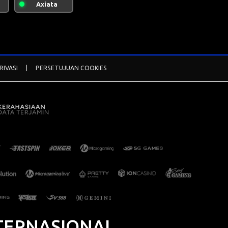
Axiata
RIVASI
|
PERSETUJUAN COOKIES
NTERNASIONAL