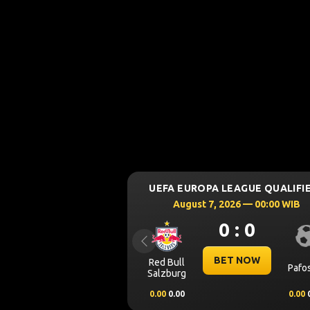
9220
6/8/2026
FA EUROPA LEAGUE QUALIFIERS
UEFA EUROPA LEAGUE
August 7, 2026 — 00:45 WIB
August 7, 2026 — 
0 : 1
0 : 1
Previous
BET NOW
BET NO
FC Hradec
AOK
Anderlecht
Kralove
0.70
-0.5
-0.82
0.00
0.51