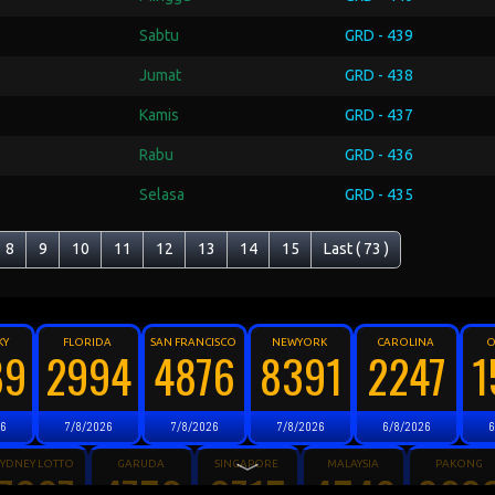
Sabtu
GRD - 439
Jumat
GRD - 438
Kamis
GRD - 437
Rabu
GRD - 436
Selasa
GRD - 435
8
9
10
11
12
13
14
15
Last ( 73 )
KY
FLORIDA
SAN FRANCISCO
NEWYORK
CAROLINA
O
89
2994
4876
8391
2247
1
26
7/8/2026
7/8/2026
7/8/2026
6/8/2026
6
SYDNEY LOTTO
GARUDA
SINGAPORE
MALAYSIA
PAKONG