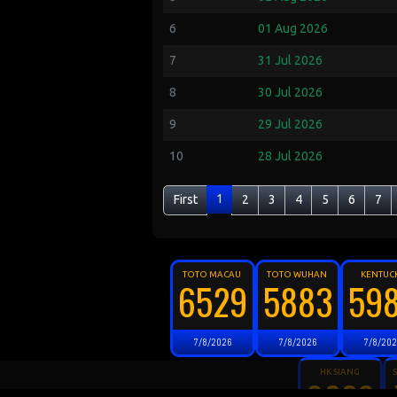
6
01 Aug 2026
7
31 Jul 2026
8
30 Jul 2026
9
29 Jul 2026
10
28 Jul 2026
1
First
2
3
4
5
6
7
TOTO MACAU
TOTO WUHAN
KENTUC
6529
5883
59
7/8/2026
7/8/2026
7/8/20
HK SIANG