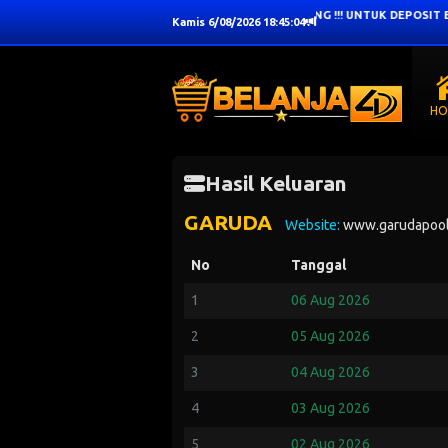
INFO PENTING !!! UNTUK DEPOSIT BANK
Kamis 6/08/2026 18:45:05
HO
Hasil Keluaran
GARUDA
Website:
www.garudapoo
No
Tanggal
1
06 Aug 2026
2
05 Aug 2026
3
04 Aug 2026
4
03 Aug 2026
5
02 Aug 2026