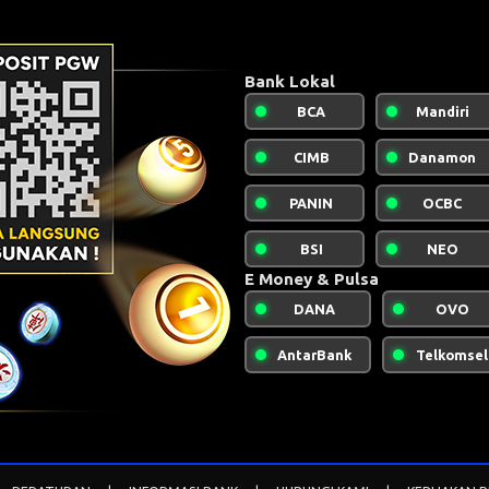
Bank Lokal
BCA
Mandiri
CIMB
Danamon
PANIN
OCBC
BSI
NEO
E Money & Pulsa
DANA
OVO
AntarBank
Telkomsel