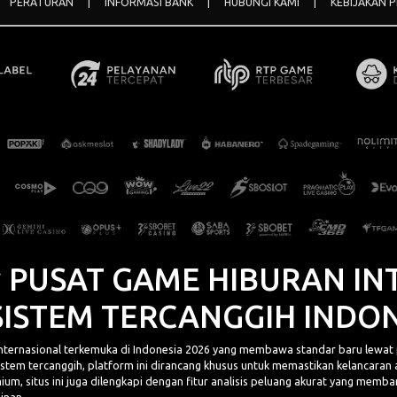
PERATURAN
|
INFORMASI BANK
|
HUBUNGI KAMI
|
KEBIJAKAN P
 PUSAT GAME HIBURAN I
ISTEM TERCANGGIH INDON
internasional terkemuka di Indonesia 2026 yang membawa standar baru lewat
stem tercanggih, platform ini dirancang khusus untuk memastikan kelancaran