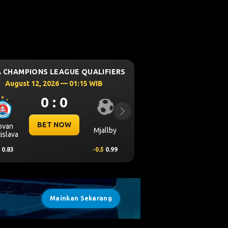
TERNATIONAL
E-FOOTBALL F24 ELITE CLUB FRIENDLY
Y
August 7, 2026 — 15:45 WIB
15:45 WIB
0 : 2
Next
BET NOW
e-Inter Milan
e-Barcelona
e-Finland
-0.25
-0.84
0.25
0.60
-0.25
-0.61
Mainkan Sekarang