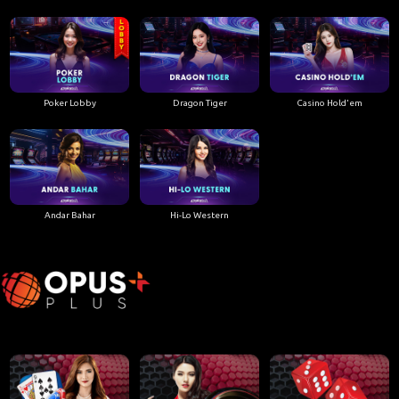
Poker Lobby
Dragon Tiger
Casino Hold'em
Andar Bahar
Hi-Lo Western