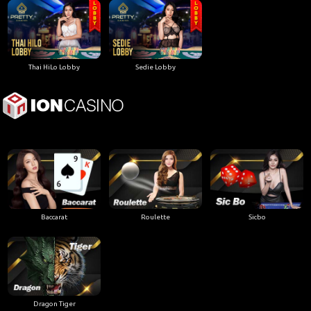
Thai HiLo Lobby
Sedie Lobby
Baccarat
Roulette
Sicbo
Dragon Tiger