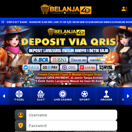
 MANDIRI DAN BRI JAM 21:00 S/D 08:00 WIB DISARANKAN MENGGUNAKAN NOMINAL UNIK. UNTUK PRO
TOGEL
SLOT
LIVE CASINO
SPORT
ARCADE
SABU