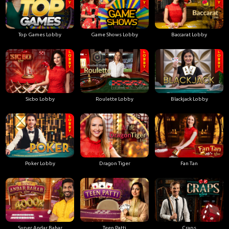
Top Games Lobby
Game Shows Lobby
Baccarat Lobby
Sicbo Lobby
Roulette Lobby
Blackjack Lobby
Poker Lobby
Dragon Tiger
Fan Tan
Super Andar Bahar
Teen Patti
Craps