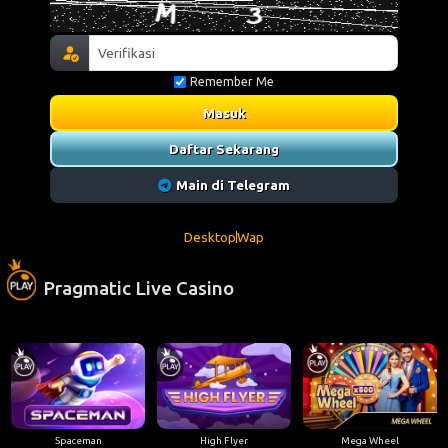
Remember Me
Masuk
Daftar Sekarang
Main di Telegram
Desktop
Wap
Pragmatic Live Casino
Spaceman
High Flyer
Mega Wheel