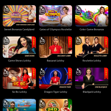
Sweet Bonanza Candyland
Gates of Olympus Roulette
Color Game Bonanza
Game Shows Lobby
Baccarat Lobby
Roulette Lobby
Sic Bo Lobby
Dragon Tiger Lobby
Blackjack Lobby