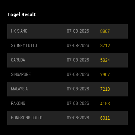
Togel Result
HK SIANG
07-08-2026
8867
SYDNEY LOTTO
07-08-2026
3712
GARUDA
07-08-2026
5824
SINGAPORE
07-08-2026
7907
MALAYSIA
07-08-2026
7218
PAKONG
07-08-2026
4193
HONGKONG LOTTO
07-08-2026
6011